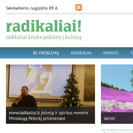
Sekmadienis, rugpjūčio 09 d.
BE PROBLEMŲ
RADIKALIAI
KNYGOS
T
www.radikaliai.lt įkūrėją ir spiritus movens
Mindaugą Peleckį prisimenant
skristi