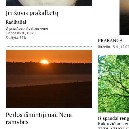
Jei žuvis prakalbėtų
Radikaliai
Dijana Apal - Apalianskienė
Liepos 05 d., 10:20
Skaityta: 87 k.
PRABANGA
Birželio 15 d., 12:0
Perlos išmintijimai. Nėra
Iš spaudai ren
ramybės
Kaktavičiaus ei