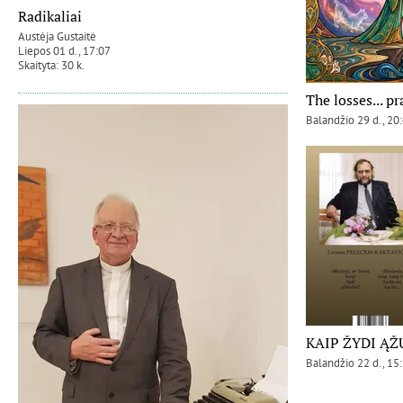
Radikaliai
Austėja Gustaitė
Liepos 01 d., 17:07
Skaityta: 30 k.
The losses... p
Balandžio 29 d., 20
KAIP ŽYDI ĄŽ
Balandžio 22 d., 15