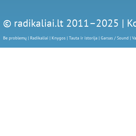
© radikaliai.lt 2011–2025 |
K
Be problemų
|
Radikaliai
|
Knygos
|
Tauta ir istorija
|
Garsas / Sound
|
Va