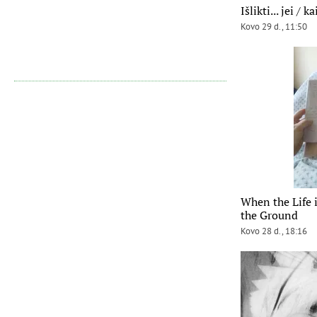
Išlikti... jei / ka
Kovo 29 d., 11:50
When the Life 
the Ground
Kovo 28 d., 18:16