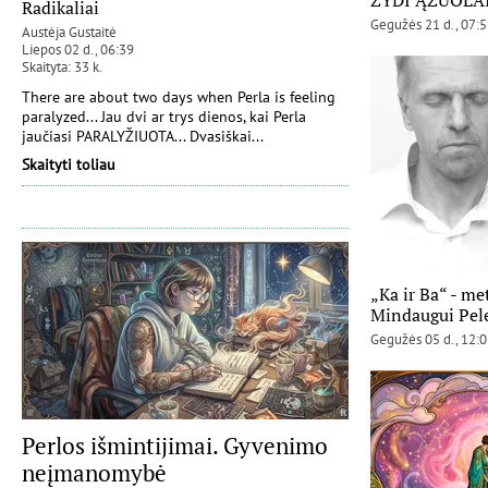
ŽYDI ĄŽUOLA
Radikaliai
Gegužės 21 d., 07:
Austėja Gustaitė
Liepos 02 d., 06:39
Skaityta: 33 k.
There are about two days when Perla is feeling
paralyzed... Jau dvi ar trys dienos, kai Perla
jaučiasi PARALYŽIUOTA... Dvasiškai...
Skaityti toliau
„Ka ir Ba“ - met
Mindaugui Pele
Gegužės 05 d., 12:
Perlos išmintijimai. Gyvenimo
neįmanomybė