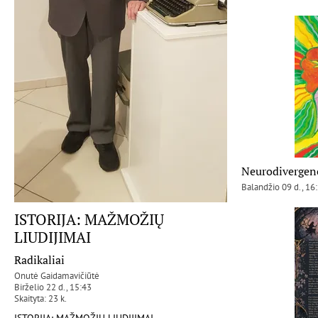
Neurodivergence
Balandžio 09 d., 16
ISTORIJA: MAŽMOŽIŲ
LIUDIJIMAI
Radikaliai
Onutė Gaidamavičiūtė
Birželio 22 d., 15:43
Skaityta: 23 k.